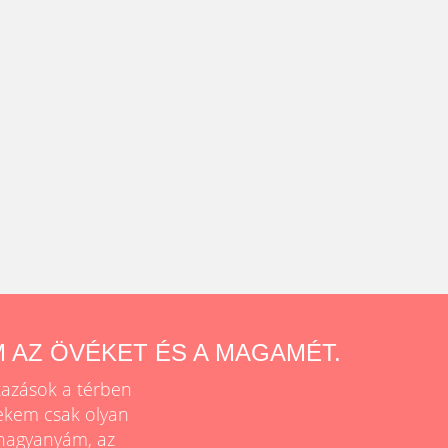
 AZ ÖVÉKET ÉS A MAGAMÉT.
tazások a térben
ekem csak olyan
nagyanyám, az