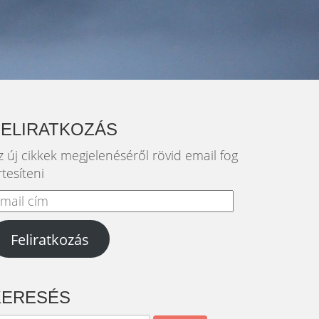
FELIRATKOZÁS
z új cikkek megjelenéséről rövid email fog
rtesíteni
mail
ím
Feliratkozás
KERESÉS