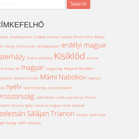
earch
r:
CÍMKEFELHŐ
erika
anyakönyvezés
A tájkép arctalan
baloldal
Borzási Róza
Bányai
erdélyi magyar
nő
csikung
Derzsi Gyula
dédnagyanyám
Kisiklód
sterházy
Hrabal
jobboldal
kocsma
magyar
tas Rózsa
les
magyarság
Margaret MacMillan
Mámi
Nabokov
gosztás
Mordecai Richler
Negruzzi
nyelv
vek
nyelvrendőrség
orosz birodalom
roszország
orális élvezet
pinák
populizmus
Robert
rwarth
Romsics Ignác
román és magyar nevek
Sobieski
zelezsán
Sălăjan
Trianon
Ukrajna
ukrán béke
gár György
vidék
választás