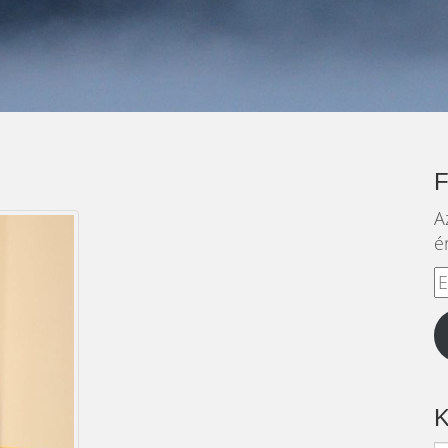
…
A
é
E
c