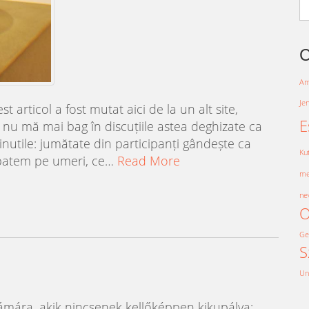
S
fo
Am
Je
 articol a fost mutat aici de la un alt site,
E
nu mă mai bag în discuțiile astea deghizate ca
inutile: jumătate din participanți gândește ca
Ku
 batem pe umeri, ce…
Read More
me
ne
O
Ge
S
Un
ámára, akik nincsenek kellőképpen kikupálva: