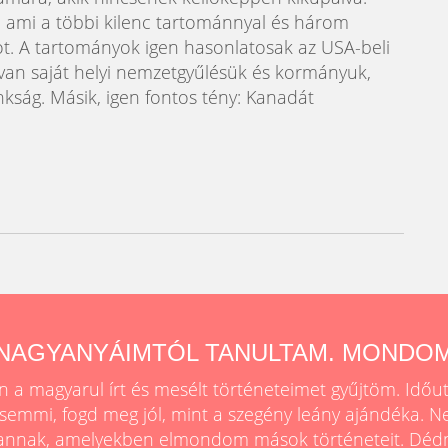
 ami a többi kilenc tartománnyal és három
amot. A tartományok igen hasonlatosak az USA-beli
van saját helyi nemzetgyűlésük és kormányuk,
kság. Másik, igen fontos tény: Kanadát
 NAGYANYÁIMTÓL TANULTAM. MONDOM
 a magyarul írt és mesélt történeteimet gyűjtöm. Időu
semmi, fogd meg jól, mint a szegény leány ajándéka. N
vannak, amelyekben elmondom mások történeteit. Déd