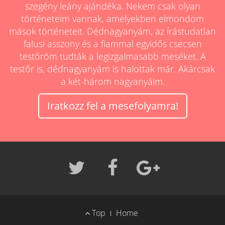
szegény leány ajándéka. Nekem csak olyan
történeteim vannak, amelyekben elmondom
mások történeteit. Dédnagyanyám, az írástudatlan
falusi asszony és a fiammal egyidős csecsen
testőröm tudták a legizgalmasabb meséket. A
testőr is, dédnagyanyám is halottak már. Akárcsak
a két-három nagyanyáim.
Iratkozz fel a mesefolyamra!
FOOTER
Top
Home
MENU